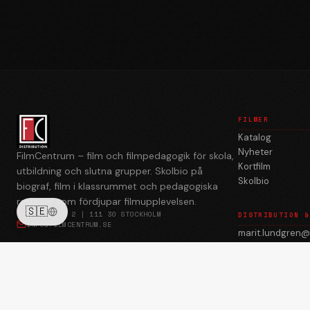
FILMER
Katalog
Nyheter
FilmCentrum – film och filmpedagogik för skola,
Kortfilm
utbildning och slutna grupper. Skolbio på
Skolbio
biograf, film i klassrummet och pedagogiska
resurser som fördjupar filmupplevelsen.
🇸🇪
BREDGRÄND 2 | 111 30 STOCKHOLM
DISTRIBUTION &
INFO@FILMCENTRUM.SE
marit.lundgren@