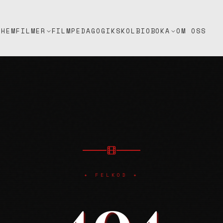
HEM
FILMPEDAGOGIK
SKOLBIO
OM OSS
FILMER
BOKA
✦ FELKOD ✦
404