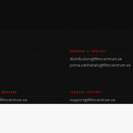
BOKNING & SKOLBIO
distribution@filmcentrum.se
jonna.vanhatalo@filmcentrum.se
 MARKNAD
TEKNISK SUPPORT
filmcentrum.se
support@filmcentrum.se