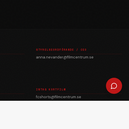
STYRELSEORDFÖRANDE / CEO
anna.nevander@filmcentrum.se
INTAG KORTFILM
fcshorts@filmcentrum.se
julian.quevedo@filmcentrum.se