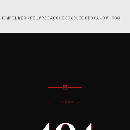
HEM
FILMPEDAGOGIK
SKOLBIO
OM OSS
FILMER
BOKA
✦ FELKOD ✦
404