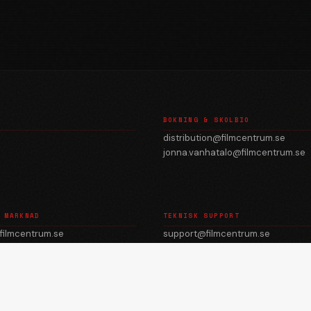
BOKNING & SKOLBIO
distribution@filmcentrum.se
jonna.vanhatalo@filmcentrum.se
 MARKNAD
TEKNISK SUPPORT
filmcentrum.se
support@filmcentrum.se