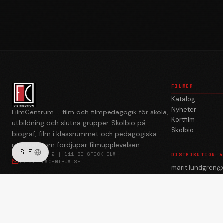
FILMER
Katalog
Nyheter
FilmCentrum – film och filmpedagogik för skola,
Kortfilm
utbildning och slutna grupper. Skolbio på
Skolbio
biograf, film i klassrummet och pedagogiska
resurser som fördjupar filmupplevelsen.
🇸🇪
BREDGRÄND 2 | 111 30 STOCKHOLM
DISTRIBUTION &
INFO@FILMCENTRUM.SE
marit.lundgren@