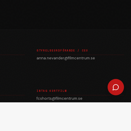
STYRELSEORDFÖRANDE / CEO
anna.nevander@filmcentrum.se
INTAG KORTFILM
fcshorts@filmcentrum.se
julian.quevedo@filmcentrum.se