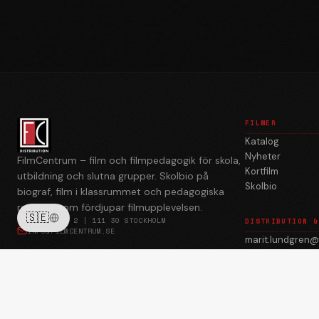
FILMER
Katalog
Nyheter
FilmCentrum – film och filmpedagogik för skola,
Kortfilm
utbildning och slutna grupper. Skolbio på
Skolbio
biograf, film i klassrummet och pedagogiska
resurser som fördjupar filmupplevelsen.
🇸🇪
BREDGRÄND 2 | 111 30 STOCKHOLM
DISTRIBUTION &
INFO@FILMCENTRUM.SE
marit.lundgren@