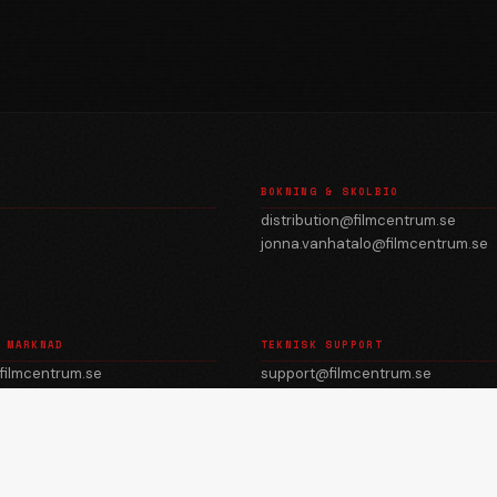
BOKNING & SKOLBIO
distribution@filmcentrum.se
jonna.vanhatalo@filmcentrum.se
 MARKNAD
TEKNISK SUPPORT
filmcentrum.se
support@filmcentrum.se