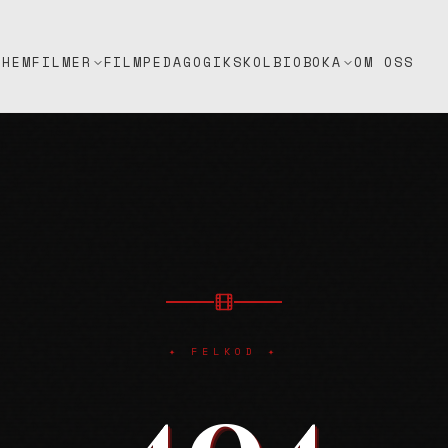
HEM
FILMPEDAGOGIK
SKOLBIO
OM OSS
FILMER
BOKA
✦ FELKOD ✦
404