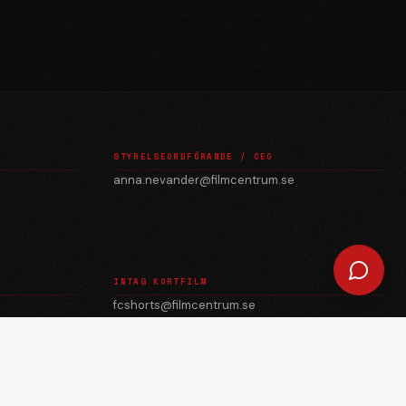
STYRELSEORDFÖRANDE / CEO
anna.nevander@filmcentrum.se
INTAG KORTFILM
fcshorts@filmcentrum.se
julian.quevedo@filmcentrum.se