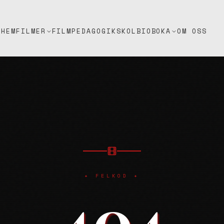
HEM
FILMPEDAGOGIK
SKOLBIO
OM OSS
FILMER
BOKA
✦ FELKOD ✦
404