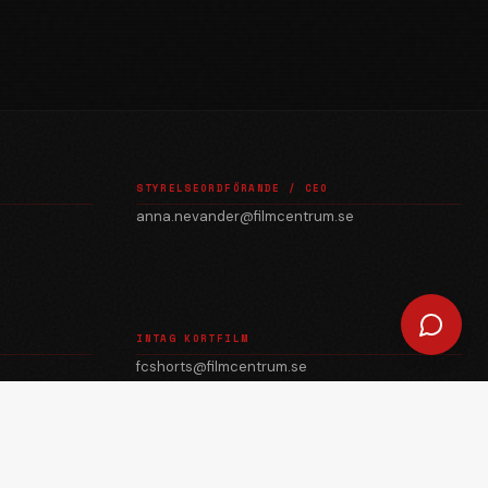
STYRELSEORDFÖRANDE / CEO
anna.nevander@filmcentrum.se
INTAG KORTFILM
fcshorts@filmcentrum.se
julian.quevedo@filmcentrum.se