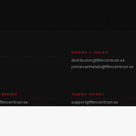
BOKNING & SKOLBIO
distribution@filmcentrum.se
jonna.vanhatalo@filmcentrum.se
 MARKNAD
TEKNISK SUPPORT
filmcentrum.se
support@filmcentrum.se