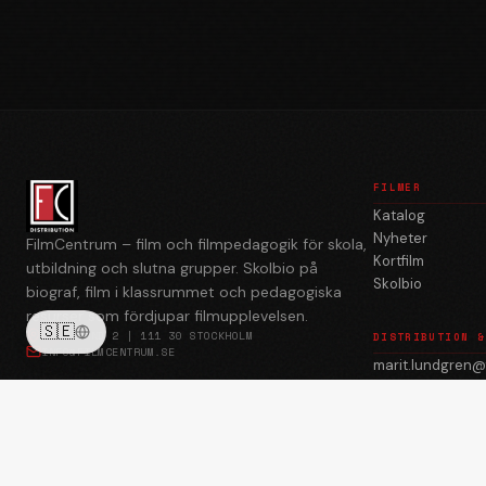
FILMER
Katalog
Nyheter
FilmCentrum – film och filmpedagogik för skola,
Kortfilm
utbildning och slutna grupper. Skolbio på
Skolbio
biograf, film i klassrummet och pedagogiska
resurser som fördjupar filmupplevelsen.
🇸🇪
BREDGRÄND 2 | 111 30 STOCKHOLM
DISTRIBUTION &
INFO@FILMCENTRUM.SE
marit.lundgren@