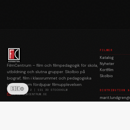
FILMER
Katalog
Nyheter
FilmCentrum – film och filmpedagogik för skola,
Kortfilm
utbildning och slutna grupper. Skolbio på
Skolbio
biograf, film i klassrummet och pedagogiska
resurser som fördjupar filmupplevelsen.
🇸🇪
BREDGRÄND 2 | 111 30 STOCKHOLM
DISTRIBUTION &
INFO@FILMCENTRUM.SE
marit.lundgren@