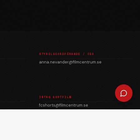
STYRELSEORDFÖRANDE / CEO
anna.nevander@filmcentrum.se
INTAG KORTFILM
fcshorts@filmcentrum.se
julian.quevedo@filmcentrum.se