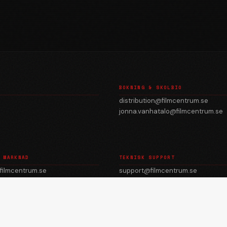
BOKNING & SKOLBIO
distribution@filmcentrum.se
jonna.vanhatalo@filmcentrum.se
 MARKNAD
TEKNISK SUPPORT
filmcentrum.se
support@filmcentrum.se