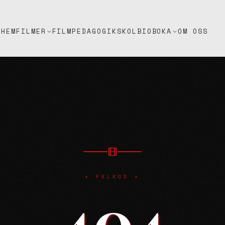
HEM
FILMPEDAGOGIK
SKOLBIO
OM OSS
FILMER
BOKA
✦ FELKOD ✦
404