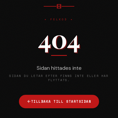
✦ FELKOD ✦
404
Sidan hittades inte
SIDAN DU LETAR EFTER FINNS INTE ELLER HAR
FLYTTATS.
TILLBAKA TILL STARTSIDAN