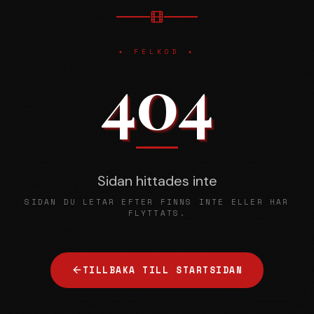
✦ FELKOD ✦
404
Sidan hittades inte
SIDAN DU LETAR EFTER FINNS INTE ELLER HAR
FLYTTATS.
TILLBAKA TILL STARTSIDAN