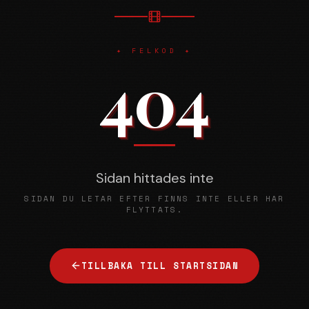
✦ FELKOD ✦
404
Sidan hittades inte
SIDAN DU LETAR EFTER FINNS INTE ELLER HAR
FLYTTATS.
TILLBAKA TILL STARTSIDAN