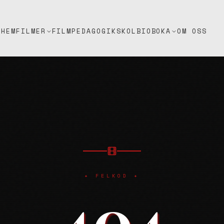
HEM
FILMPEDAGOGIK
SKOLBIO
OM OSS
FILMER
BOKA
✦ FELKOD ✦
404