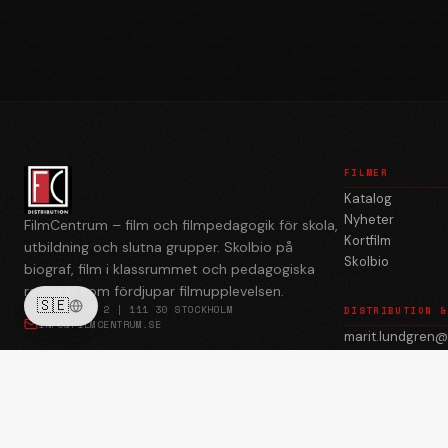
FILMER
Katalog
Nyheter
FilmCentrum – film och filmpedagogik för skola,
Kortfilm
utbildning och slutna grupper. Skolbio på
Skolbio
biograf, film i klassrummet och pedagogiska
resurser som fördjupar filmupplevelsen.
🇸🇪
BREDGRÄND 2 | 111 30 STOCKHOLM
DISTRIBUTION &
INFO@FILMCENTRUM.SE
marit.lundgren@