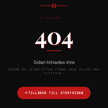
✦ FELKOD ✦
404
Sidan hittades inte
SIDAN DU LETAR EFTER FINNS INTE ELLER HAR
FLYTTATS.
TILLBAKA TILL STARTSIDAN