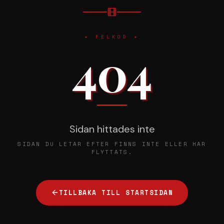
✦ FELKOD ✦
404
Sidan hittades inte
SIDAN DU LETAR EFTER FINNS INTE ELLER HAR
FLYTTATS.
TILLBAKA TILL STARTSIDAN