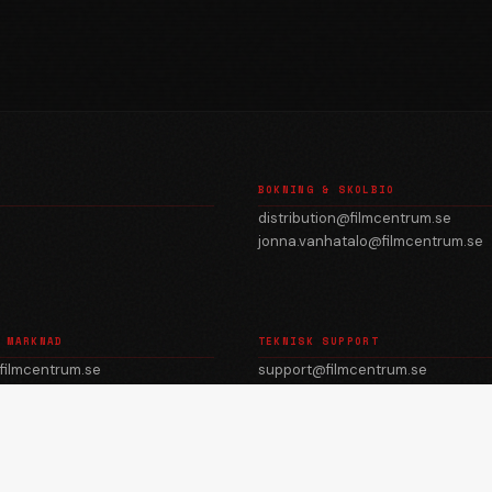
BOKNING & SKOLBIO
distribution@filmcentrum.se
jonna.vanhatalo@filmcentrum.se
 MARKNAD
TEKNISK SUPPORT
filmcentrum.se
support@filmcentrum.se