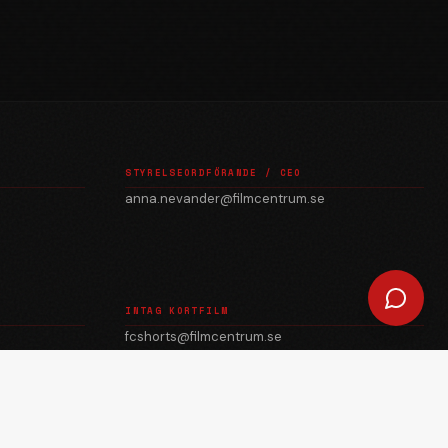
STYRELSEORDFÖRANDE / CEO
anna.nevander@filmcentrum.se
INTAG KORTFILM
fcshorts@filmcentrum.se
julian.quevedo@filmcentrum.se