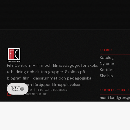
FILMER
Katalog
Nyheter
FilmCentrum – film och filmpedagogik för skola,
Kortfilm
utbildning och slutna grupper. Skolbio på
Skolbio
biograf, film i klassrummet och pedagogiska
resurser som fördjupar filmupplevelsen.
🇸🇪
BREDGRÄND 2 | 111 30 STOCKHOLM
DISTRIBUTION &
INFO@FILMCENTRUM.SE
marit.lundgren@