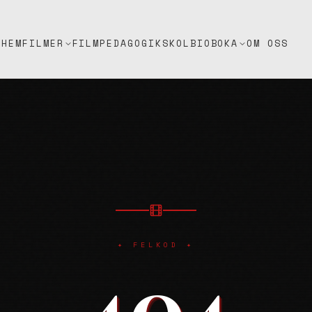
HEM
FILMPEDAGOGIK
SKOLBIO
OM OSS
FILMER
BOKA
✦ FELKOD ✦
404