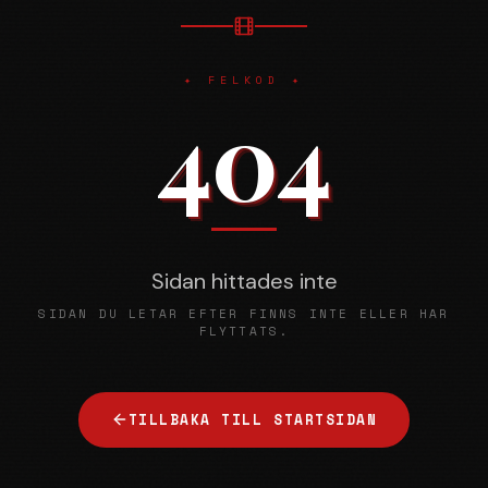
✦ FELKOD ✦
404
Sidan hittades inte
SIDAN DU LETAR EFTER FINNS INTE ELLER HAR
FLYTTATS.
TILLBAKA TILL STARTSIDAN