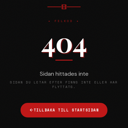
✦ FELKOD ✦
404
Sidan hittades inte
SIDAN DU LETAR EFTER FINNS INTE ELLER HAR
FLYTTATS.
TILLBAKA TILL STARTSIDAN